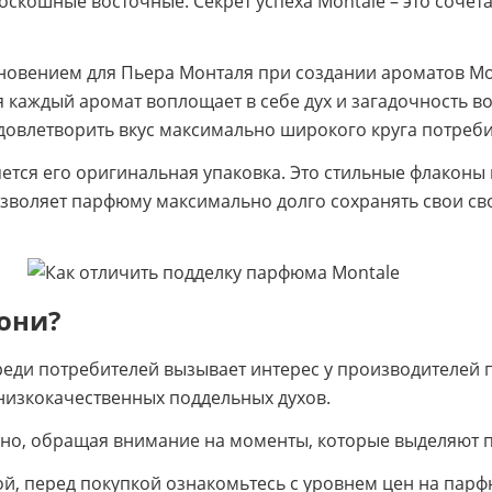
роскошные восточные. Секрет успеха Montale – это соче
новением для Пьера Монталя при создании ароматов Mon
 каждый аромат воплощает в себе дух и загадочность во
довлетворить вкус максимально широкого круга потреби
ется его оригинальная упаковка. Это стильные флаконы
позволяет парфюму максимально долго сохранять свои св
 они?
еди потребителей вызывает интерес у производителей п
низкокачественных поддельных духов.
но, обращая внимание на моменты, которые выделяют п
ой, перед покупкой ознакомьтесь с уровнем цен на парфю