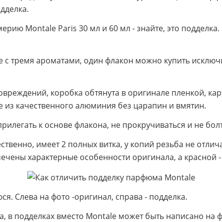
дделка.
рию Montale Paris 30 мл и 60 мл - знайте, это подделка
бке с тремя ароматами, один флакон можно купить исклю
повреждений, коробка обтянута в оригинале пленкой, ка
е из качественного алюминия без царапин и вмятин.
рилегать к основе флакона, не прокручиваться и не болт
ственно, имеет 2 полных витка, у копий резьба не отли
мечены характерные особенности оригинала, а красной -
ся. Слева на фото -оригинал, справа - подделка.
, в подделках вместо Montale может быть написано на ф